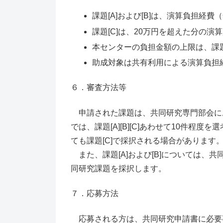
課題[A]および[B]は、演算負担経
課題[C]は、20万円を超えた分の演
本センターの負担金額の上限は、課題[A
助成対象は共有利用による演算負担
６．審査方法等
申請された課題は、共同研究専門部会に
では、課題[A][B][C]あわせて10件程
ても課題[C]で採択される場合があります
また、課題[A]および[B]については、共
同研究課題を採択します。
７．応募方法
応募される方は、共同研究申請書に必要