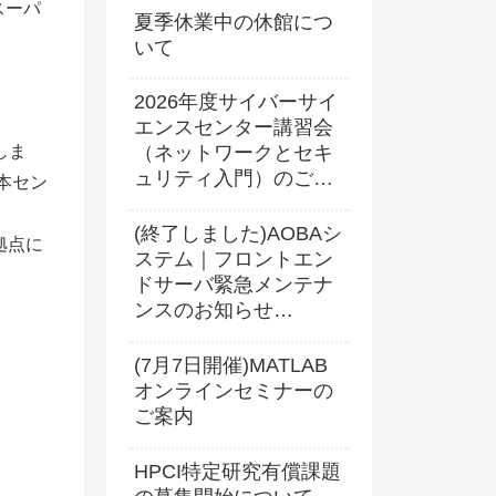
スーパ
夏季休業中の休館につ
いて
2026年度サイバーサイ
エンスセンター講習会
しま
（ネットワークとセキ
ュリティ入門）のご案
本セン
内
(終了しました)AOBAシ
拠点に
ステム｜フロントエン
ドサーバ緊急メンテナ
ンスのお知らせ
(2026.7.17 16:00更新)
(7月7日開催)MATLAB
オンラインセミナーの
ご案内
HPCI特定研究有償課題