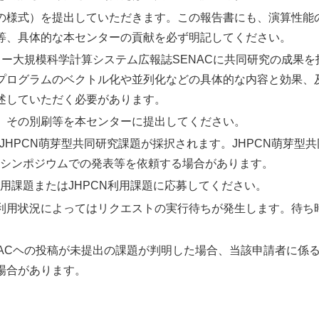
の様式）を提出していただきます。この報告書にも、演算性能
等、具体的な本センターの貢献を必ず明記してください。
ー大規模科学計算システム広報誌SENACに共同研究の成果を
プログラムのベクトル化や並列化などの具体的な内容と効果、
述していただく必要があります。
、その別刷等を本センターに提出してください。
からJHPCN萌芽型共同研究課題が採択されます。JHPCN萌芽型
のシンポジウムでの発表等を依頼する場合があります。
利用課題またはJHPCN利用課題に応募してください。
利用状況によってはリクエストの実行待ちが発生します。待ち
。
NACヘの投稿が未提出の課題が判明した場合、当該申請者に係
場合があります。