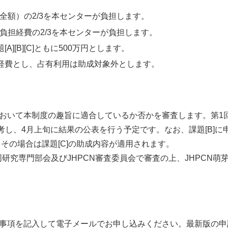
費（全額）の2/3を本センターが負担します。
算負担経費の2/3を本センターが負担します。
][B][C]ともに500万円とします。
経費とし、占有利用は助成対象外とします。
おいて本制度の趣旨に適合しているか否かを審査します。第1
度を選考し、4月上旬に結果の公表を行う予定です。なお、課題[B]に
。その場合は課題[C]の助成内容が適用されます。
同研究専門部会及びJHPCN審査委員会で審査の上、JHPCN萌
事項を記入して電子メールでお申し込みください。最新版の申