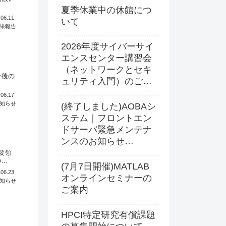
.
夏季休業中の休館につ
.06.11
いて
果報告
2026年度サイバーサイ
エンスセンター講習会
（ネットワークとセキ
今後の
ュリティ入門）のご案
内
.06.17
知らせ
(終了しました)AOBAシ
ステム｜フロントエン
ドサーバ緊急メンテナ
ンスのお知らせ
(2026.7.17 16:00更新)
要領
..
(7月7日開催)MATLAB
.06.23
オンラインセミナーの
知らせ
ご案内
HPCI特定研究有償課題