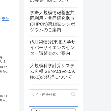
の募集開始について
学際大規模情報基盤共
同利用・共同研究拠点
受付
(JHPCN)第18回シンポ
ジウムのご案内
(6月開催分)東北大学サ
イバーサイエンスセン
ター講習会のご案内
を、
りま
大規模科学計算システ
.04.12
ム広報 SENAC(Vol.59,
知らせ
No.2)の発行について
、
.07.14
知らせ