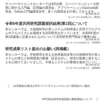
サイバーサイエンスセンターでは9月以降、スーパーコンピュータ利
用に関する入門編、応用編の講習会、アプリケーションGaussian講
習会、fortran入門編講習会等、多くの講習会を計画しております。是
2025.08.20
非この機会に、講習会への参加をご検討くだ...
センターからのお知らせ
講習会
令和6年度共同研究課題採択結果(第1回)について
本センターでは、大規模科学計算システムの利用者と共同でプログラ
ムやアルゴリズムを開発する共同研究を行っています。令和6年度の
第1回募集に応募されたものについて共同研究専門部会で審査の結
2024.04.23
果、14件が採択されましたのでお知らせします。詳細は以下...
センターからのお知らせ
共同研究
研究成果リスト提出のお願い(再掲載）
本センターでは、学術研究を支える世界最高水準の大規模科学計算シ
ステムの導入と利用環境の整備・拡充を行い、研究の発展に資するこ
とを心掛けてまいりました。今後もシステムの整備を進めていくに
2024.04.23
は、大規模科学計算システムが多くの研究分野で必要不可欠で...
センターからのお知らせ
成果報告
(6月開催分)東北大学サイバーサイエンスセンター講習会のご案内
HPCI特定研究有償課題の募集開始について