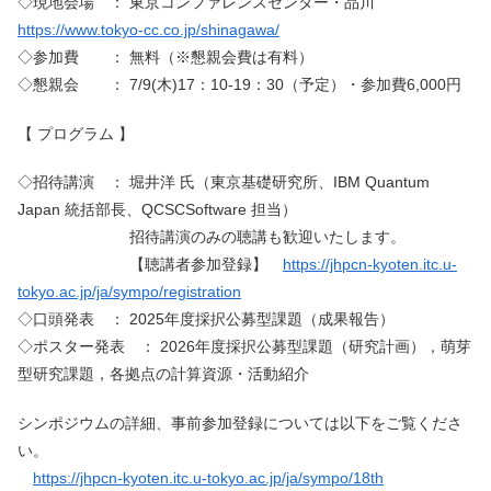
◇現地会場 ： 東京コンファレンスセンター・品川
https://www.tokyo-cc.co.jp/shinagawa/
◇参加費 ： 無料（※懇親会費は有料）
◇懇親会 ： 7/9(木)17：10-19：30（予定）・参加費6,000円
【 プログラム 】
◇招待講演 ： 堀井洋 氏（東京基礎研究所、IBM Quantum
Japan 統括部長、QCSCSoftware 担当）
招待講演のみの聴講も歓迎いたします。
【聴講者参加登録】
https://jhpcn-kyoten.itc.u-
tokyo.ac.jp/ja/sympo/registration
◇口頭発表 ： 2025年度採択公募型課題（成果報告）
◇ポスター発表 ： 2026年度採択公募型課題（研究計画），萌芽
型研究課題，各拠点の計算資源・活動紹介
シンポジウムの詳細、事前参加登録については以下をご覧くださ
い。
https://jhpcn-kyoten.itc.u-tokyo.ac.jp/ja/sympo/18th