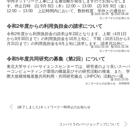
学内ネットワーク工事による通信断が発生しますのでお知らせしま
す。停止日時 (1) 9月 8日（木）12:00 ～ 13:00 (2) 9月 9日（金）
12:00 ～ 13:00 上記時間内において、数秒程度、学外との通信が不
2022.09.05
2022.09.09
安定になる場...
センターからのお知らせ
令和2年度からの利用負担金の請求について
令和2年度から利用負担金の請求は年2回となります。上期（4月1日
から9月30日まで）の利用負担金を10月上旬に、下期（10月1日から3
月31日まで）の利用負担金を4月上旬に請求します。請求月以外に請
2021.02.04
2021.02.08
求書が必要な場合は、請求書発行を希望する日...
センターからのお知らせ
令和5年度共同研究の募集（第2回）について
東北大学サイバーサイエンスセンターでは、研究者のより良いスーパ
ーコンピューティング環境の構築及びその研究活動の推進、また、学
際大規模情報基盤共同利用・共同研究拠点（JHPCN）活動の一環と
2023.10.05
して、スーパーコンピューティングに関する令和5年度共...
センターからのお知らせ
共同研究
(終了しました)ネットワーク一時停止のお知らせ
コンパイラのバージョンアップについて