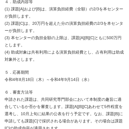
４．助成内容等
(1) 課題[A]および[B]は、演算負担経費（全額）の2/3を本センター
が負担します。
(2) 課題[C]は、20万円を超えた分の演算負担経費の2/3を本センタ
ーが負担します。
(3) 本センターの負担金額の上限は、課題[A][B][C]ともに500万円
とします。
(4) 助成対象は共有利用による演算負担経費とし、占有利用は助成
対象外とします。
５．応募期間
令和4年8月18日（木）～令和4年9月14日（水）
６．審査方法等
申請された課題は、共同研究専門部会において本制度の趣旨に適
合しているか否かを審査します。課題[A][B][C]あわせて5件程度を
選考し、10月上旬に結果の公表を行う予定です。なお、課題[B]に
申請しても課題[C]で採択される場合があります。その場合は課題
[C]の助成内容が適用されます。