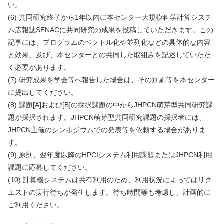
い。
(6) 共同研究終了から1年以内に本センター大規模科学計算システ
ム広報誌SENACに共同研究の成果を投稿していただきます。この
記事には、プログラムのベクトル化や並列化などの具体的な内容
と効果、及び、本センターとの共同した取組みを記述していただ
く必要があります。
(7) 研究成果を学会等へ報告した場合は、その別刷等を本センター
に提出してください。
(8) 課題[A]および[B]の採択課題の中からJHPCN萌芽型共同研究課
題が採択されます。JHPCN萌芽型共同研究課題の採択者には、
JHPCN主催のシンポジウムでの発表等を依頼する場合がありま
す。
(9) 原則、翌年度以降のHPCIシステム利用課題またはJHPCN利用
課題に応募してください。
(10) 計算機システムは共有利用のため、利用状況によってはリク
エストの実行待ちが発生します。待ち時間等も考慮し、計画的に
ご利用ください。