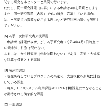
関する研究を本センターと共同で行います。
ただし、同一研究課題（内容）による申請は3年を限度とします。
また、同一研究課題（内容）で他の拠点に応募している場合に
は、当該拠点の資源を使用する理由など研究計画の違いを説明し
てください。
[A] 若手・女性研究者支援課題
・申請者（課題代表者）が、若手研究者（令和4年4月1日時点で
40歳未満、性別は問わない）
あるいは、女性研究者（年齢は問わない）であり、高速・大規模
な計算を必要とする課題
[B] 萌芽型課題
・現在所有しているプログラムの高速化・大規模化を新規に計画
している課題
・将来、HPCIシステム利用課題やJHPCN利用課題につながること
が期待される萌芽的な課題
[C] 一般課題