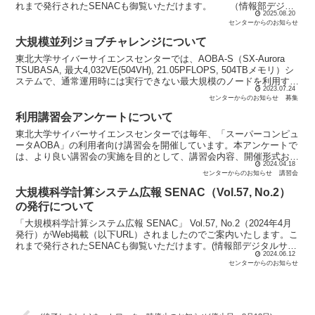
れまで発行されたSENACも御覧いただけます。 （情報部デジタ
2025.08.20
ルサービス支援課）
センターからのお知らせ
大規模並列ジョブチャレンジについて
東北大学サイバーサイエンスセンターでは、AOBA-S（SX-Aurora
TSUBASA, 最大4,032VE(504VH), 21.05PFLOPS, 504TBメモリ）シ
ステムで、通常運用時には実行できない最大規模のノードを利用する
2023.07.24
大規...
センターからのお知らせ
募集
利用講習会アンケートについて
東北大学サイバーサイエンスセンターでは毎年、「スーパーコンピュ
ータAOBA」の利用者向け講習会を開催しています。本アンケートで
は、より良い講習会の実施を目的として、講習会内容、開催形式およ
2024.04.18
び開催時期についてお伺いいたします。本アンケートにご...
センターからのお知らせ
講習会
大規模科学計算システム広報 SENAC（Vol.57, No.2）
の発行について
「大規模科学計算システム広報 SENAC」 Vol.57, No.2（2024年4月
発行）がWeb掲載（以下URL）されましたのでご案内いたします。こ
れまで発行されたSENACも御覧いただけます。(情報部デジタルサー
2024.06.12
ビス支援課）
センターからのお知らせ