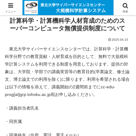
メニュー
検索
計算科学・計算機科学人材育成のためのス
ーパーコンピュータ無償提供制度について
2025.04.15
東北大学サイバーサイエンスセンターでは、計算科学・計算機
科学分野での教育貢献・人材育成を目的として、無料で大規模科
学計算システムを利用できる制度を用意しております。提供の対
象は、大学院・学部での講義実習等の教育目的(卒業論文、修士論
文、博士論文での利用を除く)に限ります。利用を希望される場合
は以下の情報を添えて、講義開始の2週間前までにcc-edu-
prog[at]grp.tohoku.ac.jp宛お申し込みください。
・講義担当者氏名
・同所属
・同連絡先（住所，電話，電子メール）