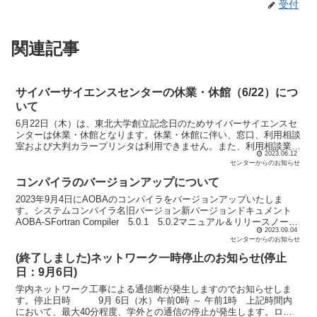
受付
関連記事
サイバーサイエンスセンターの休業・休館（6/22）につ
いて
6月22日（木）は、東北大学創立記念日のためサイバーサイエンスセ
ンターは休業・休館となります。休業・休館に伴い、窓口、利用相談
室および大判カラープリンタは利用できません。また、利用相談業務
2023.06.12
も休止しますのであらかじめご了承ください。ただし、ス...
センターからのお知らせ
コンパイラのバージョンアップについて
2023年9月4日にAOBAのコンパイラをバージョンアップいたしま
す。システムコンパイラ名旧バージョン新バージョンドキュメント
AOBA-SFortran Compiler 5.0.1 5.0.2マニュアル＆リリースノート
2023.09.04
C/C++ Comp...
センターからのお知らせ
(終了しました)ネットワーク一時停止のお知らせ(停止
日：9月6日)
学内ネットワーク工事による通信断が発生しますのでお知らせしま
す。停止日時 9月 6日（水）午前0時 ～ 午前1時 上記時間内
において、最大40分程度、学外との通信の停止が発生します。ログ