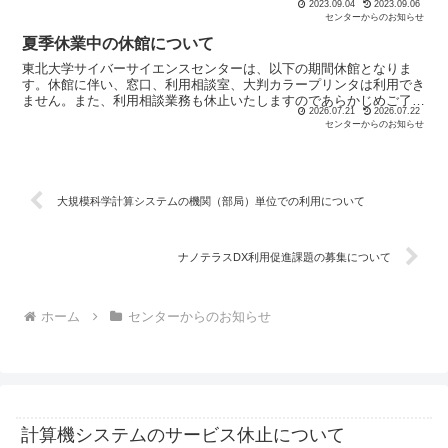
2023.09.04
2023.09.06
イン中のセッションは切断されますが、バッチジョブは...
センターからのお知らせ
夏季休業中の休館について
東北大学サイバーサイエンスセンターは、以下の期間休館となりま
す。休館に伴い、窓口、利用相談室、大判カラープリンタは利用でき
ません。また、利用相談業務も休止いたしますのであらかじめご了承
2026.07.21
2026.07.22
ください。ただしこの期間中、スーパーコンピュータAOBA...
センターからのお知らせ
大規模科学計算システムの機関（部局）単位での利用について
ナノテラスDX利用促進課題の募集について
ホーム
センターからのお知らせ
計算機システムのサービス休止について