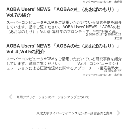
センターからのお知らせ
未分類
AOBA Users’ NEWS 「AOBAの杜（あおばのもり）」
Vol.7の紹介
スーパーコンピュータAOBAをご活用いただいている研究事例を紹介
しています。是非ご覧ください。AOBA Users’ NEWS 「AOBAの杜
（あおばのもり）」Vol.7計算科学のフロンティア、宇宙を拓く高機
2026.05.13
2026.05.15
能材料への挑戦（工学院大学 宇宙...
未分類
AOBA Users’ NEWS 「AOBAの杜（あおばのもり）」
Vol.４,Vol.5の紹介
スーパーコンピュータAOBAをご活用いただいている研究事例を紹介
しています。是非ご覧ください。 Vol.4 コンピュータシミ
ュレーションによる圧縮性流体に関するアプローチ （慶応義塾大
2024.06.12
学・松尾教授） Vol.5 計算科学による熱中症...
センターからのお知らせ
未分類
商用アプリケーションのバージョンアップについて
東北大学サイバーサイエンスセンター講習会のご案内