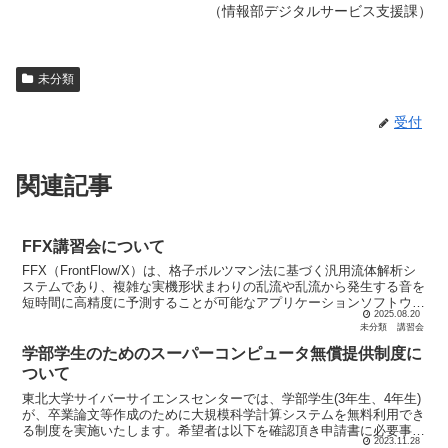
（情報部デジタルサービス支援課）
未分類
受付
関連記事
FFX講習会について
FFX（FrontFlow/X）は、格子ボルツマン法に基づく汎用流体解析シ
ステムであり、複雑な実機形状まわりの乱流や乱流から発生する音を
短時間に高精度に予測することが可能なアプリケーションソフトウェ
2025.08.20
アです。 サブシステムAOBA-S (SX...
未分類
講習会
学部学生のためのスーパーコンピュータ無償提供制度に
ついて
東北大学サイバーサイエンスセンターでは、学部学生(3年生、4年生)
が、卒業論文等作成のために大規模科学計算システムを無料利用でき
る制度を実施いたします。希望者は以下を確認頂き申請書に必要事項
2023.11.28
を記入の上、お申し込みください。 本センター教員が...