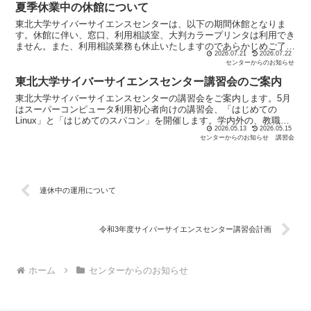
夏季休業中の休館について
東北大学サイバーサイエンスセンターは、以下の期間休館となりま
す。休館に伴い、窓口、利用相談室、大判カラープリンタは利用でき
ません。また、利用相談業務も休止いたしますのであらかじめご了承
2026.07.21
2026.07.22
ください。ただしこの期間中、スーパーコンピュータAOBA...
センターからのお知らせ
東北大学サイバーサイエンスセンター講習会のご案内
東北大学サイバーサイエンスセンターの講習会をご案内します。5月
はスーパーコンピュータ利用初心者向けの講習会、「はじめての
Linux」と「はじめてのスパコン」を開催します。学内外の、教職
2026.05.13
2026.05.15
員、学生、民間企業の方等どなたでも受講できます。多くのみ...
センターからのお知らせ
講習会
連休中の運用について
令和3年度サイバーサイエンスセンター講習会計画
ホーム
センターからのお知らせ