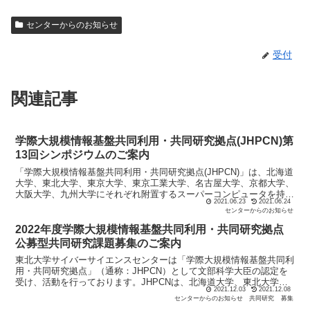
センターからのお知らせ
受付
関連記事
学際大規模情報基盤共同利用・共同研究拠点(JHPCN)第
13回シンポジウムのご案内
「学際大規模情報基盤共同利用・共同研究拠点(JHPCN)」は、北海道
大学、東北大学、東京大学、東京工業大学、名古屋大学、京都大学、
大阪大学、九州大学にそれぞれ附置するスーパーコンピュータを持つ
2021.06.23
2021.06.24
8つの施設を構成拠点とし、東京大学情報基盤センタ...
センターからのお知らせ
2022年度学際大規模情報基盤共同利用・共同研究拠点
公募型共同研究課題募集のご案内
東北大学サイバーサイエンスセンターは「学際大規模情報基盤共同利
用・共同研究拠点」（通称：JHPCN）として文部科学大臣の認定を
受け、活動を行っております。JHPCNは、北海道大学、東北大学、
2021.12.03
2021.12.08
東京大学、東京工業大学、名古屋大学、京都大学、大阪...
センターからのお知らせ
共同研究
募集