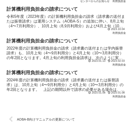
センターからのお知らせ
利用負担金
計算機利用負担金の請求について
令和5年度（2023年度）の計算機利用負担金の請求（請求書の送付ま
たは振替請求）は運用システム（AOBA-S）の追加に伴い、8月上旬
（4〜7月利用分）、10月上旬（8,9月利用分）および4月上旬（10〜3
2023.10.04
月利用分）の計3回となります。 上記...
利用負担金
計算機利用負担金の請求について
2022年度の計算機利用負担金の請求（請求書の送付または学内振替
請求）も、10月上旬（4〜9月利用分）と4月上旬（10〜3月利用分）
の年2回となります。4月上旬の利用負担金請求は、次のように実施
2023.01.13
2023.02.03
いたします。1．通常の請求【連絡の必要なし】2...
利用負担金
計算機利用負担金の請求について
2024年度の計算機利用負担金の請求（請求書の送付または振替請
求）は、10月上旬（4〜9月利用分）と4月上旬（10〜3月利用分）の
年2回となります。 上記の期間以外で請求の必要がある場合は、情
2025.01.06
2025.01.08
報部デジタルサービス支援課（受付）までお問合せく...
利用負担金
AOBA-B向けマニュアルの更新について