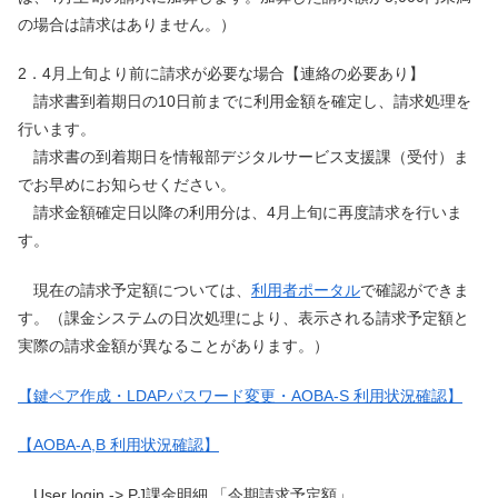
の場合は請求はありません。）
2．4月上旬より前に請求が必要な場合【連絡の必要あり】
請求書到着期日の10日前までに利用金額を確定し、請求処理を
行います。
請求書の到着期日を情報部デジタルサービス支援課（受付）ま
でお早めにお知らせください。
請求金額確定日以降の利用分は、4月上旬に再度請求を行いま
す。
現在の請求予定額については、
利用者ポータル
で確認ができま
す。（課金システムの日次処理により、表示される請求予定額と
実際の請求金額が異なることがあります。）
【鍵ペア作成・LDAPパスワード変更・AOBA-S 利用状況確認】
【AOBA-A,B 利用状況確認】
User login -> PJ課金明細 「今期請求予定額」