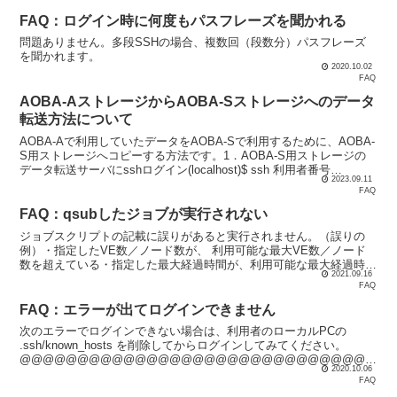
FAQ：ログイン時に何度もパスフレーズを聞かれる
問題ありません。多段SSHの場合、複数回（段数分）パスフレーズ
を聞かれます。
2020.10.02
FAQ
AOBA-AストレージからAOBA-Sストレージへのデータ
転送方法について
AOBA-Aで利用していたデータをAOBA-Sで利用するために、AOBA-
S用ストレージへコピーする方法です。1．AOBA-S用ストレージの
データ転送サーバにsshログイン(localhost)$ ssh 利用者番号
2023.09.11
@sfile.cc.to...
FAQ
FAQ：qsubしたジョブが実行されない
ジョブスクリプトの記載に誤りがあると実行されません。（誤りの
例）・指定したVE数／ノード数が、 利用可能な最大VE数／ノード
数を超えている・指定した最大経過時間が、利用可能な最大経過時間
2021.09.16
を超えている・AOBA-Bで実行するジョブにおいて、-...
FAQ
FAQ：エラーが出てログインできません
次のエラーでログインできない場合は、利用者のローカルPCの
.ssh/known_hosts を削除してからログインしてみてください。
@@@@@@@@@@@@@@@@@@@@@@@@@@@@@@@
2020.10.06
@@@@@@@@@@@@@@@@@ WARN...
FAQ