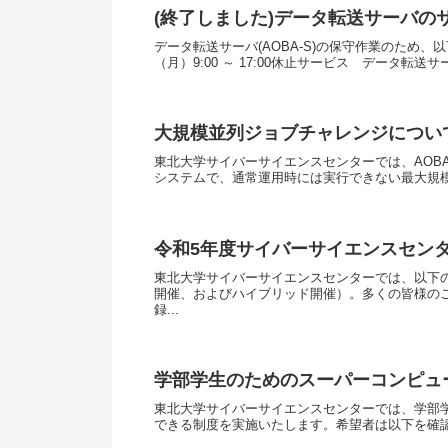
(終了しました)データ転送サーバのサ
データ転送サーバ(AOBA-S)の保守作業のため
（月）9:00 ～ 17:00休止サービス データ転送サーバ (sfil
大規模並列ジョブチャレンジについ
東北大学サイバーサイエンスセンターでは、AOBA-S（SX-Au
システムで、通常運用時には実行できない最大規模
令和5年度サイバーサイエンスセン
東北大学サイバーサイエンスセンターでは、以下の
開催、およびハイブリッド開催）。多くの皆様の
録...
学部学生のためのスーパーコンピュ
東北大学サイバーサイエンスセンターでは、学部学
できる制度を実施いたします。希望者は以下を確認