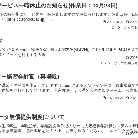
ービス一時休止のお知らせ(作業日：10月28日)
、以下の時間帯にサービスを一時休止しますのでお知らせします。休止日時 10月
e.cc.tohoku.ac.jp) ...
2024.10.21
2024
センターからのお
て
rora TSUBASA, 最大4,032VE(504VH), 21.05PFLOPS, 504TB
のノードを利用する大規...
2023
センターからのお知らせ
ター講習会計画（再掲載）
講習会の開催を予定しています（zoomによるオンライン開催、端末機室で
ご参加をお持ちしております。申込方法 ：各講習会の参加フォームから参加
2023.09.21
2023
ータ無償提供制度について
生(3年生、4年生)が、卒業論文等作成のために大規模科学計算システムを無
頂き申請書に必要事項を記入の上、お申し込みください。 本センター教員が.
2022