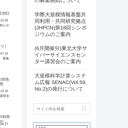
の募集開始について
28日
学際大規模情報基盤共
同利用・共同研究拠点
.10.28
知らせ
(JHPCN)第18回シンポ
ジウムのご案内
メモリ）
(6月開催分)東北大学サ
.07.24
イバーサイエンスセン
募集
ター講習会のご案内
大規模科学計算システ
の現地
ム広報 SENAC(Vol.59,
登
No.2)の発行について
.10.16
講習会
料利用
..
.09.27