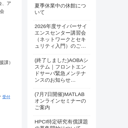
会、ア
夏季休業中の休館につ
機会
いて
2026年度サイバーサイ
エンスセンター講習会
（ネットワークとセキ
ュリティ入門）のご案
内
(終了しました)AOBAシ
援課）
ステム｜フロントエン
ドサーバ緊急メンテナ
ンスのお知らせ
(2026.7.17 16:00更新)
(7月7日開催)MATLAB
受付
オンラインセミナーの
ご案内
HPCI特定研究有償課題