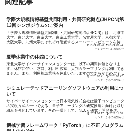
関連記事
学際大規模情報基盤共同利用・共同研究拠点(JHPCN)第
13回シンポジウムのご案内
「学際大規模情報基盤共同利用・共同研究拠点(JHPCN)」は、北海道
大学、東北大学、東京大学、東京工業大学、名古屋大学、京都大学、
大阪大学、九州大学にそれぞれ附置するスーパーコンピュータを持つ
2021.06.23
2021.06.24
8つの施設を構成拠点とし、東京大学情報基盤センタ...
センターからのお知らせ
夏季休業中の休館について
東北大学サイバーサイエンスセンターは、以下の期間休館となりま
す。休館に伴い、窓口、利用相談室、大判カラープリンタは利用でき
ません。また、利用相談業務も休止いたしますのであらかじめご了承
2026.07.21
2026.07.22
ください。ただしこの期間中、スーパーコンピュータAOBA...
センターからのお知らせ
シミュレーテッドアニーリングソフトウェアの利用につ
いて
サイバーサイエンスセンターと日本電気株式会社は量子コンピュータ
の実現方式の一つである、量子アニーリングの研究推進に向けた取り
組みを強化しています。その一環として、NECが研究・開発を進め
2021.08.17
2023.11.08
ているシミュレーテッドアニーリングソフトウェアをスーパ...
センターからのお知らせ
機械学習フレームワーク「PyTorch」に不正プログラム