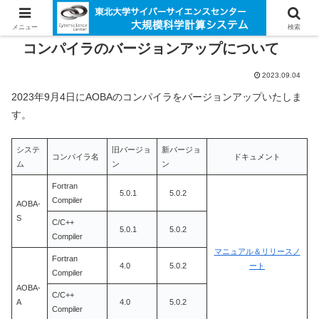
メニュー
検索
コンパイラのバージョンアップについて
2023.09.04
2023年9月4日にAOBAのコンパイラをバージョンアップいたしま
す。
システ
旧バージョ
新バージョ
コンパイラ名
ドキュメント
ム
ン
ン
Fortran
5.0.1
5.0.2
Compiler
AOBA-
S
C/C++
5.0.1
5.0.2
Compiler
マニュアル＆リリースノ
Fortran
4.0
5.0.2
ート
Compiler
AOBA-
C/C++
A
4.0
5.0.2
Compiler