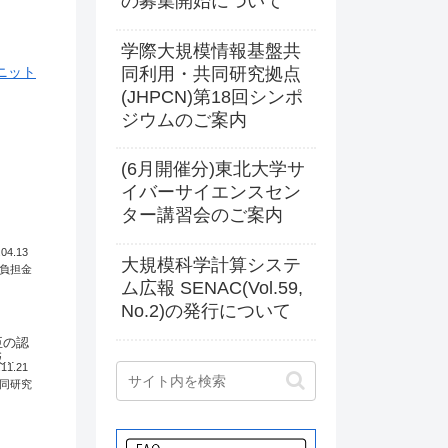
の募集開始について
学際大規模情報基盤共
同利用・共同研究拠点
ニット
(JHPCN)第18回シンポ
ジウムのご案内
(6月開催分)東北大学サ
イバーサイエンスセン
ター講習会のご案内
。
.04.13
大規模科学計算システ
負担金
ム広報 SENAC(Vol.59,
No.2)の発行について
臣の認
..
.11.21
同研究
）