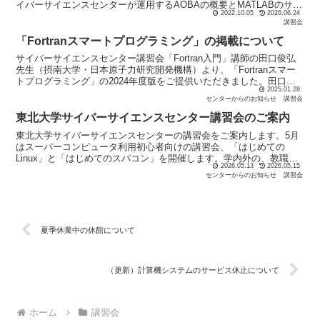
イバーサイエンスセンターが運用するAOBAの概要とMATLABのサー
2022.10.05
2026.06.24
ビス内容をご紹介します。また、AOBA...
講習会
「Fortranスマートプログラミング」の掲載について
サイバーサイエンスセンター講習会「Fortran入門」講師の田口俊弘
先生（摂南大学・日本原子力研究開発機構）より、「Fortranスマー
トプログラミング」の2024年度版をご提供いただきました。田口先
2025.01.28
生のご厚意によりサイバーサイエンスセンタ...
センターからのお知らせ
講習会
東北大学サイバーサイエンスセンター講習会のご案内
東北大学サイバーサイエンスセンターの講習会をご案内します。5月
はスーパーコンピュータ利用初心者向けの講習会、「はじめての
Linux」と「はじめてのスパコン」を開催します。学内外の、教職
2026.05.13
2026.05.15
員、学生、民間企業の方等どなたでも受講できます。多くのみ...
センターからのお知らせ
講習会
夏季休業中の休館について
（更新）計算機システムのサービス休止について
ホーム
講習会