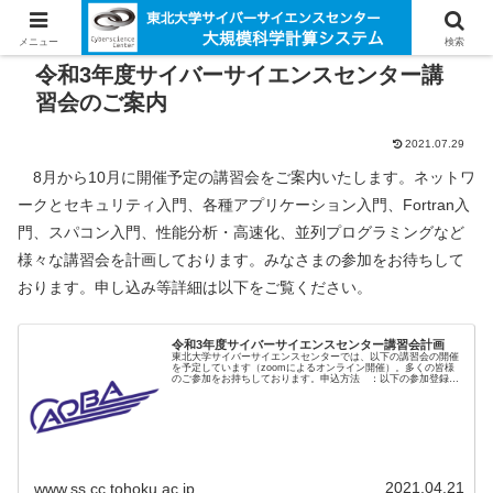
メニュー
検索
令和3年度サイバーサイエンスセンター講
習会のご案内
2021.07.29
8月から10月に開催予定の講習会をご案内いたします。ネットワ
ークとセキュリティ入門、各種アプリケーション入門、Fortran入
門、スパコン入門、性能分析・高速化、並列プログラミングなど
様々な講習会を計画しております。みなさまの参加をお待ちして
おります。申し込み等詳細は以下をご覧ください。
令和3年度サイバーサイエンスセンター講習会計画
東北大学サイバーサイエンスセンターでは、以下の講習会の開催
を予定しています（zoomによるオンライン開催）。多くの皆様
のご参加をお持ちしております。申込方法 ：以下の参加登録フ
ォームに情報を入力して送信してください。 後日、
zoo...
2021.04.21
www.ss.cc.tohoku.ac.jp