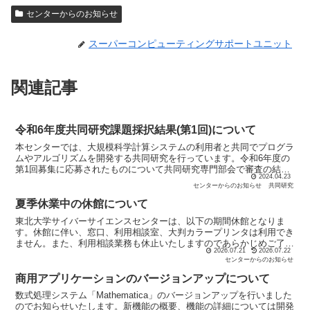
センターからのお知らせ
スーパーコンピューティングサポートユニット
関連記事
令和6年度共同研究課題採択結果(第1回)について
本センターでは、大規模科学計算システムの利用者と共同でプログラ
ムやアルゴリズムを開発する共同研究を行っています。令和6年度の
第1回募集に応募されたものについて共同研究専門部会で審査の結
2024.04.23
果、14件が採択されましたのでお知らせします。詳細は以下...
センターからのお知らせ
共同研究
夏季休業中の休館について
東北大学サイバーサイエンスセンターは、以下の期間休館となりま
す。休館に伴い、窓口、利用相談室、大判カラープリンタは利用でき
ません。また、利用相談業務も休止いたしますのであらかじめご了承
2026.07.21
2026.07.22
ください。ただしこの期間中、スーパーコンピュータAOBA...
センターからのお知らせ
商用アプリケーションのバージョンアップについて
数式処理システム「Mathematica」のバージョンアップを行いました
のでお知らせいたします。新機能の概要、機能の詳細については開発