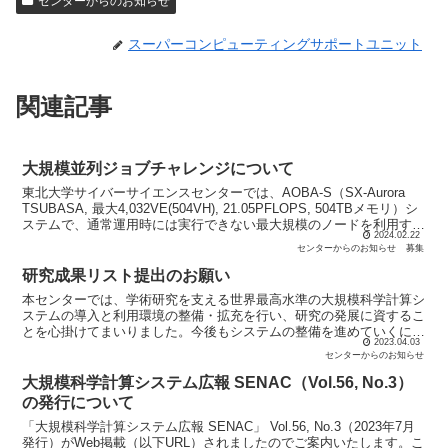
センターからのお知らせ
スーパーコンピューティングサポートユニット
関連記事
大規模並列ジョブチャレンジについて
東北大学サイバーサイエンスセンターでは、AOBA-S（SX-Aurora
TSUBASA, 最大4,032VE(504VH), 21.05PFLOPS, 504TBメモリ）シ
ステムで、通常運用時には実行できない最大規模のノードを利用する
2024.02.22
大規...
センターからのお知らせ
募集
研究成果リスト提出のお願い
本センターでは、学術研究を支える世界最高水準の大規模科学計算シ
ステムの導入と利用環境の整備・拡充を行い、研究の発展に資するこ
とを心掛けてまいりました。今後もシステムの整備を進めていくに
2023.04.03
は、大規模科学計算システムが多くの研究分野で必要不可欠で...
センターからのお知らせ
大規模科学計算システム広報 SENAC（Vol.56, No.3）
の発行について
「大規模科学計算システム広報 SENAC」 Vol.56, No.3（2023年7月
発行）がWeb掲載（以下URL）されましたのでご案内いたします。こ