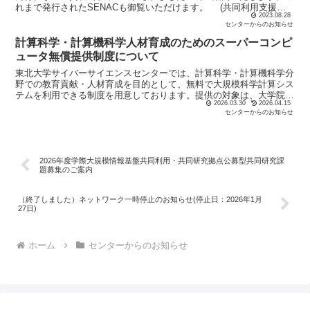
れまで発行されたSENACも御覧いただけます。 (共同利用支援
2023.08.28
係）
センターからのお知らせ
計算科学・計算機科学人材育成のためのスーパーコンピ
ュータ無償提供制度について
東北大学サイバーサイエンスセンターでは、計算科学・計算機科学分
野での教育貢献・人材育成を目的として、無料で大規模科学計算シス
テムを利用できる制度を用意しております。提供の対象は、大学院・
2026.03.30
2026.04.15
学部での講義実習等の教育目的(卒業論文、修士論文、博士...
センターからのお知らせ
2026年度学際大規模情報基盤共同利用・共同研究拠点公募型共同研究課
題募集のご案内
（終了しました）ネットワーク一時停止のお知らせ(停止日：2026年1月
27日)
ホーム
センターからのお知らせ